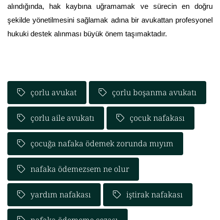
alındığında, hak kaybına uğramamak ve sürecin en doğru 
şekilde yönetilmesini sağlamak adına bir avukattan profesyonel 
hukuki destek alınması büyük önem taşımaktadır.
çorlu avukat
çorlu boşanma avukatı
çorlu aile avukatı
çocuk nafakası
çocuğa nafaka ödemek zorunda mıyım
nafaka ödemezsem ne olur
yardım nafakası
iştirak nafakası