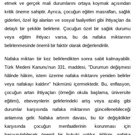
etmek ve gerçek mali durumlarını ortaya koymak açısından 
kritik öneme sahiptir. Ayrıca, çocuğun eğitim masrafları, sağlık 
giderleri, özel ilgi alanları ve sosyal faaliyetleri gibi ihtiyaçları da 
detaylı bir şekilde belirlenir. Çocuğun özel bir sağlık durumu 
veya eğitim ihtiyacı varsa, bu da nafaka miktarının 
belirlenmesinde önemli bir faktör olarak değerlendirilir.
Nafaka miktarı bir kez belirlendikten sonra sabit kalmayabilir. 
Türk Medeni Kanunu'nun 331. maddesi, "Durumun değişmesi 
hâlinde hâkim, istem üzerine nafaka miktarını yeniden belirler 
veya nafakayı kaldırır" hükmünü içermektedir. Bu, enflasyon, 
çocuğun artan ihtiyaçları (örneğin okula başlama, üniversite 
eğitimi), ebeveynlerin gelirlerindeki artış veya azalış gibi 
durumlar karşısında nafaka miktarının güncellenebileceği 
anlamına gelir. Nafaka artırım davası, bu tür değişiklikler 
karşısında çocuğun menfaatlerinin korunması için 
başvurulabilecek önemli bir hukuki yoldur. Hâkim, nafaka 