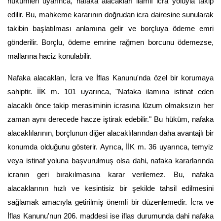
hükümleri uyarınca, nafaka alacakları ilamlı icra yoluyla takip 
edilir. Bu, mahkeme kararının doğrudan icra dairesine sunularak 
takibin başlatılması anlamına gelir ve borçluya ödeme emri 
gönderilir. Borçlu, ödeme emrine rağmen borcunu ödemezse, 
mallarına haciz konulabilir.
Nafaka alacakları, İcra ve İflas Kanunu'nda özel bir korumaya 
sahiptir. İİK m. 101 uyarınca, "Nafaka ilamına istinat eden 
alacaklı önce takip merasiminin icrasına lüzum olmaksızın her 
zaman aynı derecede hacze iştirak edebilir." Bu hüküm, nafaka 
alacaklılarının, borçlunun diğer alacaklılarından daha avantajlı bir 
konumda olduğunu gösterir. Ayrıca, İİK m. 36 uyarınca, temyiz 
veya istinaf yoluna başvurulmuş olsa dahi, nafaka kararlarında 
icranın geri bırakılmasına karar verilemez. Bu, nafaka 
alacaklarının hızlı ve kesintisiz bir şekilde tahsil edilmesini 
sağlamak amacıyla getirilmiş önemli bir düzenlemedir. İcra ve 
İflas Kanunu'nun 206. maddesi ise iflas durumunda dahi nafaka 