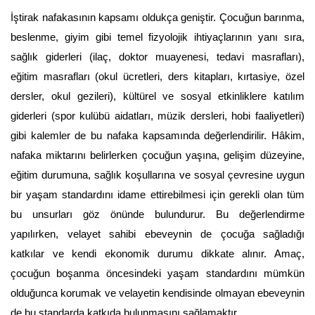
İştirak nafakasının kapsamı oldukça geniştir. Çocuğun barınma, 
beslenme, giyim gibi temel fizyolojik ihtiyaçlarının yanı sıra, 
sağlık giderleri (ilaç, doktor muayenesi, tedavi masrafları), 
eğitim masrafları (okul ücretleri, ders kitapları, kırtasiye, özel 
dersler, okul gezileri), kültürel ve sosyal etkinliklere katılım 
giderleri (spor kulübü aidatları, müzik dersleri, hobi faaliyetleri) 
gibi kalemler de bu nafaka kapsamında değerlendirilir. Hâkim, 
nafaka miktarını belirlerken çocuğun yaşına, gelişim düzeyine, 
eğitim durumuna, sağlık koşullarına ve sosyal çevresine uygun 
bir yaşam standardını idame ettirebilmesi için gerekli olan tüm 
bu unsurları göz önünde bulundurur. Bu değerlendirme 
yapılırken, velayet sahibi ebeveynin de çocuğa sağladığı 
katkılar ve kendi ekonomik durumu dikkate alınır. Amaç, 
çocuğun boşanma öncesindeki yaşam standardını mümkün 
olduğunca korumak ve velayetin kendisinde olmayan ebeveynin 
de bu standarda katkıda bulunmasını sağlamaktır.