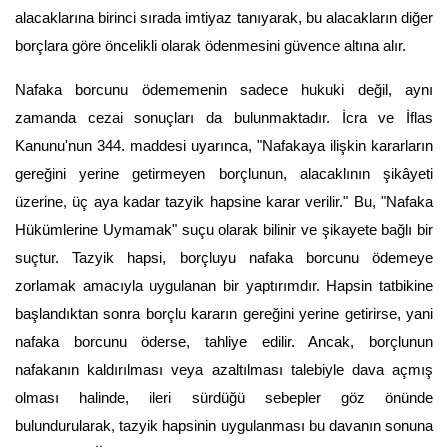
alacaklarına birinci sırada imtiyaz tanıyarak, bu alacakların diğer 
borçlara göre öncelikli olarak ödenmesini güvence altına alır.
Nafaka borcunu ödememenin sadece hukuki değil, aynı 
zamanda cezai sonuçları da bulunmaktadır. İcra ve İflas 
Kanunu'nun 344. maddesi uyarınca, "Nafakaya ilişkin kararların 
gereğini yerine getirmeyen borçlunun, alacaklının şikâyeti 
üzerine, üç aya kadar tazyik hapsine karar verilir." Bu, "Nafaka 
Hükümlerine Uymamak" suçu olarak bilinir ve şikayete bağlı bir 
suçtur. Tazyik hapsi, borçluyu nafaka borcunu ödemeye 
zorlamak amacıyla uygulanan bir yaptırımdır. Hapsin tatbikine 
başlandıktan sonra borçlu kararın gereğini yerine getirirse, yani 
nafaka borcunu öderse, tahliye edilir. Ancak, borçlunun 
nafakanın kaldırılması veya azaltılması talebiyle dava açmış 
olması halinde, ileri sürdüğü sebepler göz önünde 
bulundurularak, tazyik hapsinin uygulanması bu davanın sonuna 