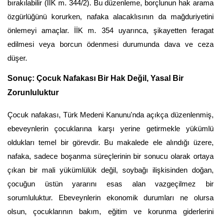
bırakılabilir (İİK m. 344/2). Bu düzenleme, borçlunun hak arama 
özgürlüğünü korurken, nafaka alacaklısının da mağduriyetini 
önlemeyi amaçlar. İİK m. 354 uyarınca, şikayetten feragat 
edilmesi veya borcun ödenmesi durumunda dava ve ceza 
düşer.
Sonuç: Çocuk Nafakası Bir Hak Değil, Yasal Bir 
Zorunluluktur
Çocuk nafakası, Türk Medeni Kanunu'nda açıkça düzenlenmiş, 
ebeveynlerin çocuklarına karşı yerine getirmekle yükümlü 
oldukları temel bir görevdir. Bu makalede ele alındığı üzere, 
nafaka, sadece boşanma süreçlerinin bir sonucu olarak ortaya 
çıkan bir mali yükümlülük değil, soybağı ilişkisinden doğan, 
çocuğun üstün yararını esas alan vazgeçilmez bir 
sorumluluktur. Ebeveynlerin ekonomik durumları ne olursa 
olsun, çocuklarının bakım, eğitim ve korunma giderlerini 