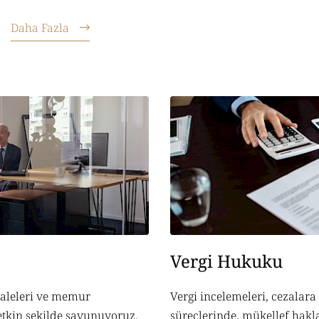
Daha Fazla
Vergi Hukuku
haleleri ve memur
Vergi incelemeleri, cezalara
etkin şekilde savunuyoruz.
süreçlerinde, mükellef hakl