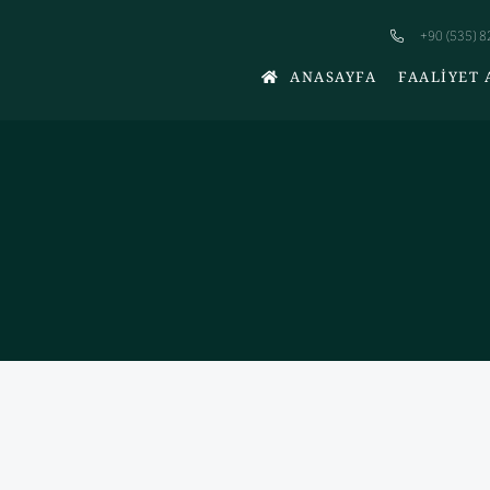
+90 (535) 8
ANASAYFA
FAALIYET 