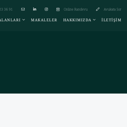
23 36 91
Online Randevu
Avukata Sor
ALANLARI
MAKALELER
HAKKIMIZDA
İLETIŞIM