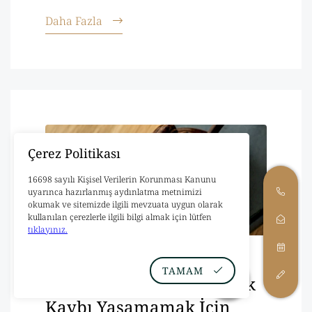
Daha Fazla
Çerez Politikası
16698 sayılı Kişisel Verilerin Korunması Kanunu
uyarınca hazırlanmış aydınlatma metnimizi
okumak ve sitemizde ilgili mevzuata uygun olarak
kullanılan çerezlerle ilgili bilgi almak için lütfen
tıklayınız.
Dava Açmadan Önce
TAMAM
Bilinmesi Gerekenler: Hak
Kaybı Yaşamamak İçin